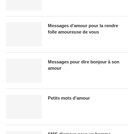
Messages d’amour pour la rendre
folle amoureuse de vous
Messages pour dire bonjour à son
amour
Petits mots d’amour