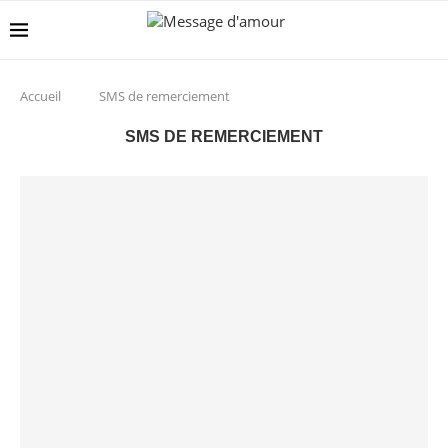
Accueil
SMS de remerciement
SMS DE REMERCIEMENT