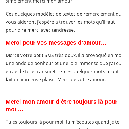
simplement merci mon amour.
Ces quelques modèles de textes de remerciement qui
vous aideront j’espère a trouver les mots qu’il faut
pour dire merci avec tendresse.
Merci pour vos messages d’amour…
Merci! Votre petit SMS très doux, il a provoqué en moi
une onde de bonheur et une joie immense que j’ai eu
envie de te le transmettre, ces quelques mots m’ont
fait un immense plaisir. Merci de votre amour.
Merci mon amour d’être toujours là pour
moi …
Tu es toujours là pour moi, tu m’écoutes quand je te