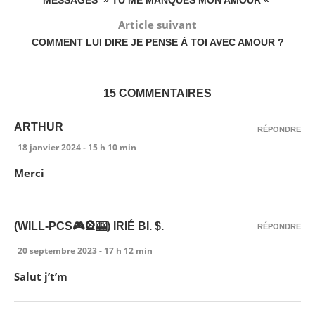
MESSAGES » TU ME MANQUES MON AMOUR «
Article suivant
COMMENT LUI DIRE JE PENSE À TOI AVEC AMOUR ?
15 COMMENTAIRES
ARTHUR
RÉPONDRE
18 janvier 2024 - 15 h 10 min
Merci
(WILL-PCS🎮🎡🎰) IRIÉ BI. $.
RÉPONDRE
20 septembre 2023 - 17 h 12 min
Salut j’t’m