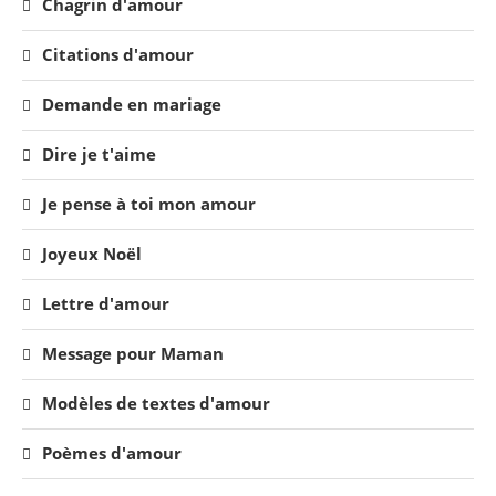
Chagrin d'amour
Citations d'amour
Demande en mariage
Dire je t'aime
Je pense à toi mon amour
Joyeux Noël
Lettre d'amour
Message pour Maman
Modèles de textes d'amour
Poèmes d'amour