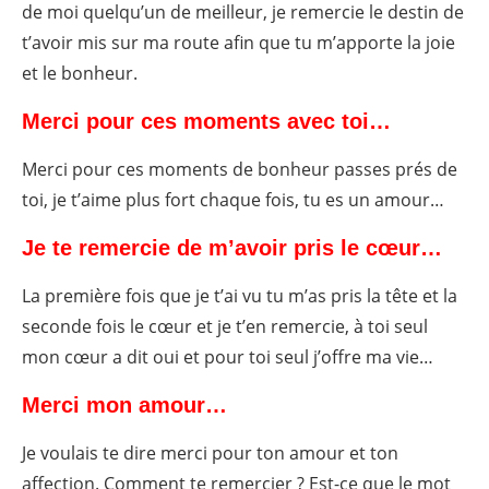
de moi quelqu’un de meilleur, je remercie le destin de
t’avoir mis sur ma route afin que tu m’apporte la joie
et le bonheur.
Merci pour ces moments avec toi…
Merci pour ces moments de bonheur passes prés de
toi, je t’aime plus fort chaque fois, tu es un amour…
Je te remercie de m’avoir pris le cœur…
La première fois que je t’ai vu tu m’as pris la tête et la
seconde fois le cœur et je t’en remercie, à toi seul
mon cœur a dit oui et pour toi seul j’offre ma vie…
Merci mon amour…
Je voulais te dire merci pour ton amour et ton
affection. Comment te remercier ? Est-ce que le mot