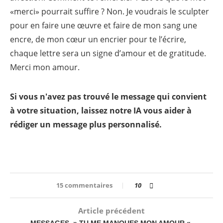
«merci» pourrait suffire ? Non. Je voudrais le sculpter
pour en faire une œuvre et faire de mon sang une
encre, de mon cœur un encrier pour te l’écrire,
chaque lettre sera un signe d’amour et de gratitude.
Merci mon amour.
Si vous n'avez pas trouvé le message qui convient
à votre situation, laissez notre IA vous aider à
rédiger un message plus personnalisé.
15 commentaires
10
Article précédent