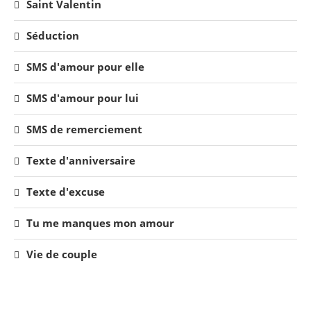
Saint Valentin
Séduction
SMS d'amour pour elle
SMS d'amour pour lui
SMS de remerciement
Texte d'anniversaire
Texte d'excuse
Tu me manques mon amour
Vie de couple